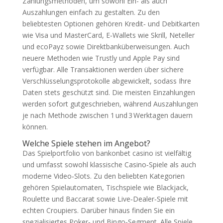
Zahlungsmethoden, um sowohl Ein- als auch
Auszahlungen einfach zu gestalten. Zu den
beliebtesten Optionen gehören Kredit‑ und Debitkarten
wie Visa und MasterCard, E‑Wallets wie Skrill, Neteller
und ecoPayz sowie Direktbanküberweisungen. Auch
neuere Methoden wie Trustly und Apple Pay sind
verfügbar. Alle Transaktionen werden über sichere
Verschlüsselungsprotokolle abgewickelt, sodass Ihre
Daten stets geschützt sind. Die meisten Einzahlungen
werden sofort gutgeschrieben, während Auszahlungen
je nach Methode zwischen 1 und 3 Werktagen dauern
können.
Welche Spiele stehen im Angebot?
Das Spielportfolio von bankonbet casino ist vielfältig
und umfasst sowohl klassische Casino‑Spiele als auch
moderne Video‑Slots. Zu den beliebten Kategorien
gehören Spielautomaten, Tischspiele wie Blackjack,
Roulette und Baccarat sowie Live‑Dealer‑Spiele mit
echten Croupiers. Darüber hinaus finden Sie ein
spezialisiertes Poker‑ und Bingo‑Segment. Alle Spiele