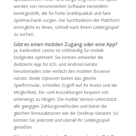
werden von renommierten Software‑Herstellern
bereitgestellt, die für hohe Grafikqualität und faire
Spielmechanik sorgen. Die Suchfunktion der Plattform
ermöglicht es Ihnen, schnell nach Ihrem Lieblingsspiel
zu suchen.
Gibt es einen mobilen Zugang oder eine App?
Ja, bankonbet casino ist vollständig für mobile
Endgeräte optimiert. Sie können entweder die
dedizierte App für iOS‑ und Android‑Geräte
herunterladen oder einfach den mobilen Browser
nutzen. Beide Optionen bieten das gleiche
Spielformular, schnellen Zugriff auf Ihr Konto und die
Möglichkeit, Ein- und Auszahlungen bequem von
unterwegs zu tätigen. Die mobile Version unterstützt
alle gängigen Zahlungsmethoden und bietet die
gleichen Bonusaktionen wie die Desktop‑Variante. So
können Sie jederzeit und überall Ihr Lieblingsspiel
genießen.