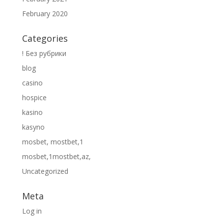
February 2020
Categories
! Без рубрики
blog
casino
hospice
kasino
kasyno
mosbet, mostbet,1
mosbet,1mostbet,az,
Uncategorized
Meta
Log in