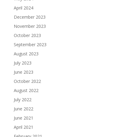
April 2024
December 2023
November 2023
October 2023
September 2023
August 2023
July 2023
June 2023
October 2022
August 2022
July 2022
June 2022
June 2021
April 2021
February 2021