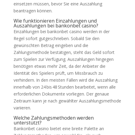
einsetzen müssen, bevor Sie eine Auszahlung
beantragen können.
Wie funktionieren Einzahlungen und
Auszahlungen bei bankonbet casino?
Einzahlungen bei bankonbet casino werden in der
Regel sofort gutgeschrieben. Sobald Sie den
gewünschten Betrag eingeben und die
Zahlungsmethode bestätigen, steht das Geld sofort
zum Spielen zur Verfügung. Auszahlungen hingegen
benötigen etwas mehr Zeit, da der Anbieter die
Identität des Spielers prüft, um Missbrauch zu
verhindern. In den meisten Fällen wird die Auszahlung
innerhalb von 24 bis 48 Stunden bearbeitet, wenn alle
erforderlichen Dokumente vorliegen. Der genaue
Zeitraum kann je nach gewählter Auszahlungsmethode
variieren.
Welche Zahlungsmethoden werden
unterstützt?
Bankonbet casino bietet eine breite Palette an