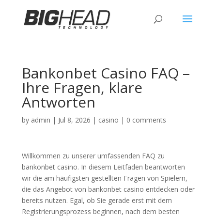
Bankonbet Casino FAQ –
Ihre Fragen, klare
Antworten
by
admin
|
Jul 8, 2026
|
casino
|
0 comments
Willkommen zu unserer umfassenden FAQ zu
bankonbet casino. In diesem Leitfaden beantworten
wir die am häufigsten gestellten Fragen von Spielern,
die das Angebot von bankonbet casino entdecken oder
bereits nutzen. Egal, ob Sie gerade erst mit dem
Registrierungsprozess beginnen, nach dem besten