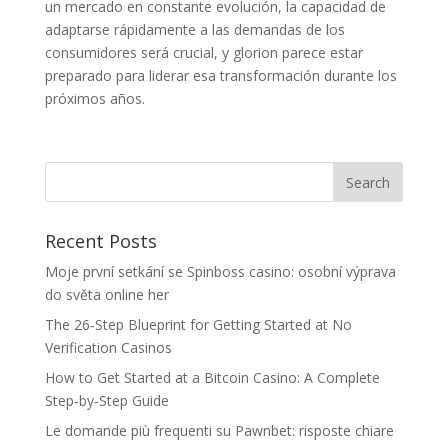
un mercado en constante evolución, la capacidad de
adaptarse rápidamente a las demandas de los
consumidores será crucial, y glorion parece estar
preparado para liderar esa transformación durante los
próximos años.
Recent Posts
Moje první setkání se Spinboss casino: osobní výprava
do světa online her
The 26‑Step Blueprint for Getting Started at No
Verification Casinos
How to Get Started at a Bitcoin Casino: A Complete
Step‑by‑Step Guide
Le domande più frequenti su Pawnbet: risposte chiare