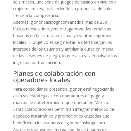
seis meses, una serie de juegos de casino en vivo con
crupieres reales, fortaleciendo su propuesta de valor
frente a la competencia.
Además, glorioncasinogr.com añadirá más de 200
títulos nuevos, incluyendo tragamonedas temáticas
basadas en la cultura mexicana y eventos deportivos
locales. El objetivo es segmentar la oferta según los
intereses de los usuarios y ampliar la duración media
de las sesiones de juego, lo que a su vez impulsará los
ingresos por transacción.
Planes de colaboración con
operadores locales
Para consolidar su presencia, glorion está negociando
alianzas estratégicas con operadores de pago y
marcas de entretenimiento que operan en México.
Estas colaboraciones permitirán integrar métodos de
depósito instantáneo y promociones cruzadas que
beneficien a los usuarios de glorioncasinogr.com.
Asimismo, se espera la creación de campañas de