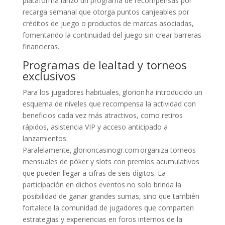
plataforma lanzó un programa de recompensas por
recarga semanal que otorga puntos canjeables por
créditos de juego o productos de marcas asociadas,
fomentando la continuidad del juego sin crear barreras
financieras.
Programas de lealtad y torneos
exclusivos
Para los jugadores habituales, glorion ha introducido un
esquema de niveles que recompensa la actividad con
beneficios cada vez más atractivos, como retiros
rápidos, asistencia VIP y acceso anticipado a
lanzamientos.
Paralelamente, glorioncasinogr.com organiza torneos
mensuales de póker y slots con premios acumulativos
que pueden llegar a cifras de seis dígitos. La
participación en dichos eventos no solo brinda la
posibilidad de ganar grandes sumas, sino que también
fortalece la comunidad de jugadores que comparten
estrategias y experiencias en foros internos de la