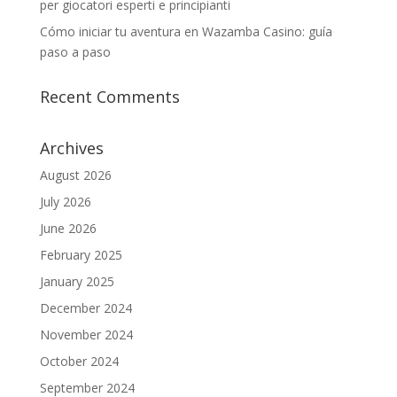
per giocatori esperti e principianti
Cómo iniciar tu aventura en Wazamba Casino: guía
paso a paso
Recent Comments
Archives
August 2026
July 2026
June 2026
February 2025
January 2025
December 2024
November 2024
October 2024
September 2024