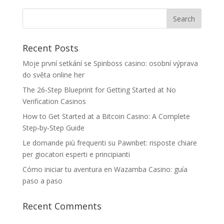
Recent Posts
Moje první setkání se Spinboss casino: osobní výprava
do světa online her
The 26‑Step Blueprint for Getting Started at No
Verification Casinos
How to Get Started at a Bitcoin Casino: A Complete
Step‑by‑Step Guide
Le domande più frequenti su Pawnbet: risposte chiare
per giocatori esperti e principianti
Cómo iniciar tu aventura en Wazamba Casino: guía
paso a paso
Recent Comments