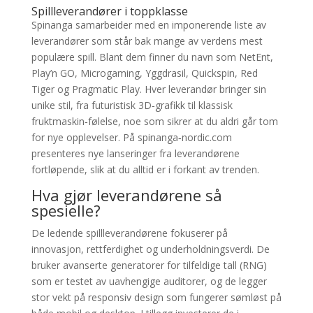
Spillleverandører i toppklasse
Spinanga samarbeider med en imponerende liste av
leverandører som står bak mange av verdens mest
populære spill. Blant dem finner du navn som NetEnt,
Play’n GO, Microgaming, Yggdrasil, Quickspin, Red
Tiger og Pragmatic Play. Hver leverandør bringer sin
unike stil, fra futuristisk 3D‑grafikk til klassisk
fruktmaskin‑følelse, noe som sikrer at du aldri går tom
for nye opplevelser. På spinanga‑nordic.com
presenteres nye lanseringer fra leverandørene
fortløpende, slik at du alltid er i forkant av trenden.
Hva gjør leverandørene så
spesielle?
De ledende spillleverandørene fokuserer på
innovasjon, rettferdighet og underholdningsverdi. De
bruker avanserte generatorer for tilfeldige tall (RNG)
som er testet av uavhengige auditorer, og de legger
stor vekt på responsiv design som fungerer sømløst på