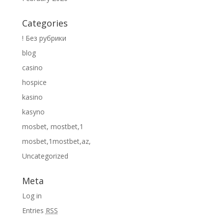
Categories
! Без рубрики
blog
casino
hospice
kasino
kasyno
mosbet, mostbet,1
mosbet,1mostbet,az,
Uncategorized
Meta
Log in
Entries
RSS