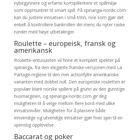
nybegynnere og erfarne kortspillentere et spillmiljø
som oppmuntrer til smart spill. På spinanga‑nordic.com
kan du justere innsatsen i små trinn, noe som gjør det
enkelt å kontrollere bankrollen din mens du nyter raske
runder med høye utbetalinger.
Roulette – europeisk, fransk og
amerikansk
Roulette‑entusiasten vil finne et komplett spekter på
spinanga, fra den elegante franske versjonen med La
Partage‑reglene til den mer actionfylte amerikanske
varianten med dobbel null. Den europeiske rouletten er
populær blant norske spillere på grunn av den gunstige
husmarginen, og spinanga‑nordic.com gir deg
muligheten til å velge mellom flere bord med ulike
innsatsnivåer. Muligheten for å plassere både
innvendige og utvendige innsatser gjør hver spin til en
spenstig opplevelse.
Baccarat og poker