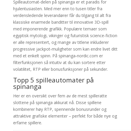
Spilleautomat‑delen på spinanga er et paradis for
hjulentusiasten. Med mer enn to tusen titler fra
verdensledende leverandører får du tilgang til alt fra
klassiske enarmede banditter til innovative 3D‑spill
med imponerende grafikk. Populære temaer som
egyptisk mytologi, vikinger og futuristisk science‑fiction
er alle representert, og mange av titlene inkluderer
progressive jackpot‑muligheter som kan endre livet ditt
med et enkelt spinn. På spinanga‑nordic.com er
filterfunksjonen så intuitiv at du kan sortere etter
volatilitet, RTP eller bonusfunksjoner på sekunder.
Topp 5 spilleautomater på
spinanga
Her er en oversikt over fem av de mest spilleratte
slottene på spinanga akkurat nå. Disse spillene
kombinerer høy RTP, spennende bonusrunder og
attraktive grafiske elementer – perfekt for både nye og
erfarne spillere.