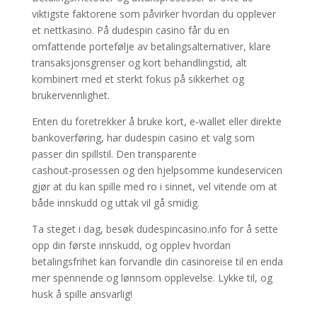
viktigste faktorene som påvirker hvordan du opplever
et nettkasino. På dudespin casino får du en
omfattende portefølje av betalingsalternativer, klare
transaksjonsgrenser og kort behandlingstid, alt
kombinert med et sterkt fokus på sikkerhet og
brukervennlighet.
Enten du foretrekker å bruke kort, e‑wallet eller direkte
bankoverføring, har dudespin casino et valg som
passer din spillstil. Den transparente
cashout‑prosessen og den hjelpsomme kundeservicen
gjør at du kan spille med ro i sinnet, vel vitende om at
både innskudd og uttak vil gå smidig.
Ta steget i dag, besøk dudespincasino.info for å sette
opp din første innskudd, og opplev hvordan
betalingsfrihet kan forvandle din casinoreise til en enda
mer spennende og lønnsom opplevelse. Lykke til, og
husk å spille ansvarlig!