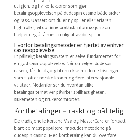
ut igjen, og hvilke faktorer som gjør
betalingsopplevelsen på dudespin casino både sikker
og rask. Uansett om du er ny spiller eller erfaren
high‑roller, vil du finne praktisk informasjon som
hjelper deg å få mest mulig ut av din spilltid.
Hvorfor betalingsmetoder er hjertet av enhver
casinoopplevelse
Et pålitelig betalingssystem er selve fundamentet for
en god casinoopplevelse. Når du velger dudespin
casino, får du tilgang til en rekke moderne løsninger
som støtter norske kroner og flere internasjonale
valutaer. Nedanfor ser du hvordan ulike
betalingsalternativer påvirker spillhastigheten,
sikkerheten og brukerkomforten.
Kortbetalinger – raskt og pålitelig
De tradisjonelle kortene Visa og MasterCard er fortsatt
blant de mest populære innskuddsmetodene på
dudespin casino. Med kortbetaling kan du overføre