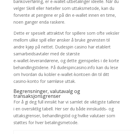
bankoverføring, er e‑wallet‑utbetalinger ideelle. Når du
velger Skrill eller Neteller som uttaksmetode, kan du
forvente at pengene er på din e‑wallet innen en time,
noen ganger enda raskere.
Dette er spesielt attraktivt for spillere som ofte veksler
mellom ulike spill eller ønsker å bruke gevinsten til
andre kjøp på nettet. Dudespin casino har etablert
samarbeidsavtaler med de største
e‑wallet‑leverandørene, og dette gjenspeiles i de korte
behandlingstidene. På dudespincasino.info kan du lese
om hvordan du kobler e‑wallet‑kontoen din til ditt
casino‑konto for sømløse uttak.
Begrensninger, valutavalg og
transaksjonsgrenser
For å gi deg full innsikt har vi samlet de viktigste tallene
i en oversiktlig tabell. Her ser du både innskudds‑ og
uttaksgrenser, behandlingstid og hvilke valutaer som
støttes for hver betalingsmetode.