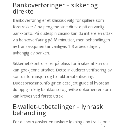
Bankoverføringer – sikker og
direkte
Bankoverføring er et klassisk valg for spillere som
foretrekker å ha pengene sine direkte på en vanlig
bankkonto. På dudespin casino kan du initiere en uttak
via bankoverføring på få minutter, men behandlingen
av transaksjonen tar vanligvis 1‑3 arbeidsdager,
avhengig av banken.
Sikkerhetskontroller er på plass for å sikre at kun du
kan godkjenne uttaket. Dette inkluderer verifisering av
kontoinformasjon og to‑faktorautentisering.
Dudespincasino.info gir en detaljert guide til hvordan
du oppgir riktig bankkonto og hvilke dokumenter som
kan kreves ved første uttak.
E‑wallet‑utbetalinger – lynrask
behandling
For de som ønsker en raskere løsning enn tradisjonell