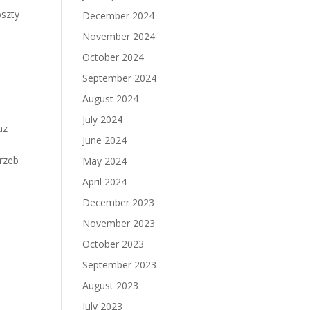
oszty
December 2024
e
November 2024
October 2024
September 2024
August 2024
July 2024
az
June 2024
trzeb
May 2024
April 2024
December 2023
November 2023
October 2023
September 2023
August 2023
July 2023