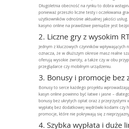
Długoletnia obecność na rynku to dobra wstępna
ponieważ przeszło liczne testy i oczekiwania gra
użytkowników odnośnie aktualnej jakości usług. 
kasyno online na prawdziwe pieniądze jest bez
2. Liczne gry z wysokim R
Jednym z kluczowych czynników wpływających na 
oznacza, że w dłuższym okresie masz realne sza
oferują wysokie zwroty, a także czy w obu przy
przeglądarce czy mobilnym urządzeniu.
3. Bonusy i promocje bez
Bonusy to serce każdego projektu wprowadzając
kasyn online powinno być łatwe i jasne – dlat
bonusy bez ukrytych opłat oraz z przejrzystym
wypłatę bez dodatkowej wędrówki kodami czy ha
promocje, które nie pokrywają się z nieprzyjaz
4. Szybka wypłata i duże l