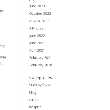
June 2023
głe
October 2022
August 2022
.
July 2022
June 2022
June 2021
zają
April 2021
ania
February 2021
n,
February 2020
Categories
! Без рубрики
blog
casino
hospice