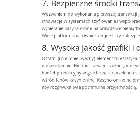
7. Bezpieczne środki tran
Wezwaniem do wykonania pierwszej transakcji jes
innowacje w systemach szyfrowania i współprac
wybieranie kasyna online na prawdziwe pieniąd
Wiele platform ma również czujne filtry zabez
8. Wysoka jakość grafiki i
Ostatni (i nie mniej ważny) element to estetyka r
doświadczenie. Nie musisz więc szukać „prostych
budżet produkcyjny w grach często przekłada si
wśród fanów kasyn online. Kasyno online na praw
aby rozgrywka była pochmurne przyjemnością.