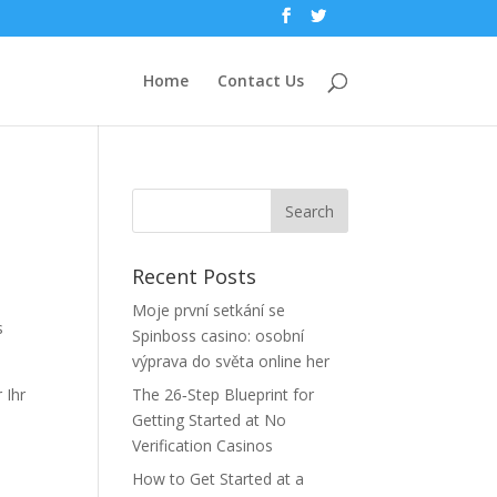
Home
Contact Us
Recent Posts
Moje první setkání se
s
Spinboss casino: osobní
výprava do světa online her
 Ihr
The 26‑Step Blueprint for
Getting Started at No
Verification Casinos
How to Get Started at a