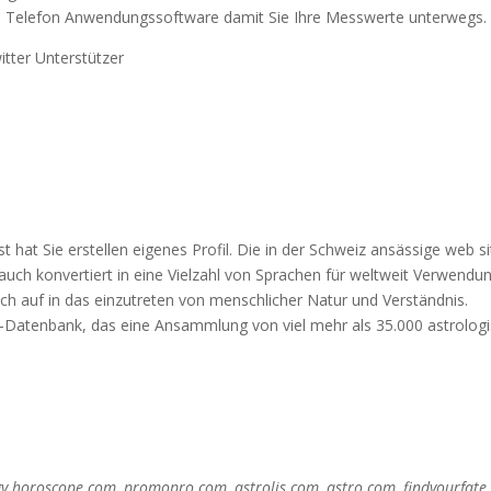
inem Telefon Anwendungssoftware damit Sie Ihre Messwerte unterwegs.
itter Unterstützer
 hat Sie erstellen eigenes Profil. Die in der Schweiz ansässige web si
auch konvertiert in eine Vielzahl von Sprachen für weltweit Verwendun
 auf in das einzutreten von menschlicher Natur und Verständnis.
ro-Datenbank, das eine Ansammlung von viel mehr als 35.000 astrolog
gy.horoscope.com, promopro.com, astrolis.com, astro.com, findyourfate