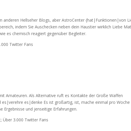
n anderen Hellseher Blogs, aber AstroCenter {hat|Funktionen|von L
bereich, indem Sie Auschecken neben dein Haustier wirklich Liebe Ma
 wie es chemisch reagiert gegenüber Begleiter.
1.000 Twitter Fans
 mit Amateuren. Als Alternative ruft es Kontakte der Große Waffen
ll es|verehre es|denke Es ist großartig, ist, mache einmal pro Woche
he Ergebnisse und jenseitige Erfahrungen.
; Über 3.000 Twitter Fans