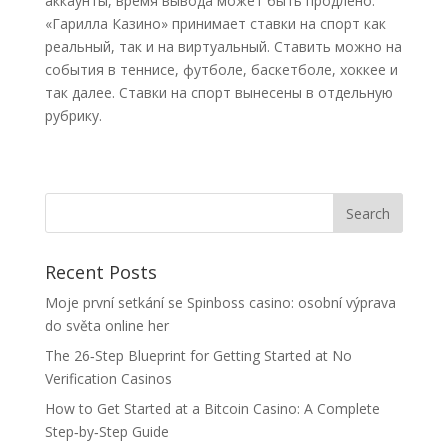
аккаунты, время вывода может быть продлено.
«Гарилла Казино» принимает ставки на спорт как
реальный, так и на виртуальный. Ставить можно на
события в теннисе, футболе, баскетболе, хоккее и
так далее. Ставки на спорт вынесены в отдельную
рубрику.
Recent Posts
Moje první setkání se Spinboss casino: osobní výprava
do světa online her
The 26‑Step Blueprint for Getting Started at No
Verification Casinos
How to Get Started at a Bitcoin Casino: A Complete
Step‑by‑Step Guide