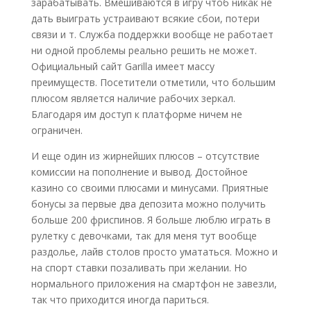
зарабатывать. Вмешиваются в игру чтоб никак не
дать выиграть устраивают всякие сбои, потери
связи и т. Служба поддержки вообще не работает
ни одной проблемы реально решить не может.
Официальный сайт Garilla имеет массу
преимуществ. Посетители отметили, что большим
плюсом является наличие рабочих зеркал.
Благодаря им доступ к платформе ничем не
ограничен.
И еще один из жирнейших плюсов – отсутствие
комиссии на пополнение и вывод. Достойное
казино со своими плюсами и минусами. Приятные
бонусы за первые два депозита можно получить
больше 200 фриспинов. Я больше люблю играть в
рулетку с девочками, так для меня тут вообще
раздолье, лайв столов просто умататься. Можно и
на спорт ставки позаливать при желании. Но
нормального приложения на смартфон не завезли,
так что приходится иногда париться.