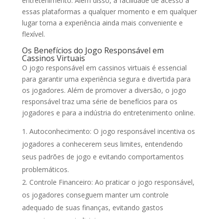
entretenimento. Além disso, a facilidade de acesso a
essas plataformas a qualquer momento e em qualquer
lugar torna a experiência ainda mais conveniente e
flexível.
Os Benefícios do Jogo Responsável em
Cassinos Virtuais
O jogo responsável em cassinos virtuais é essencial
para garantir uma experiência segura e divertida para
os jogadores. Além de promover a diversão, o jogo
responsável traz uma série de benefícios para os
jogadores e para a indústria do entretenimento online.
Autoconhecimento: O jogo responsável incentiva os
jogadores a conhecerem seus limites, entendendo
seus padrões de jogo e evitando comportamentos
problemáticos.
Controle Financeiro: Ao praticar o jogo responsável,
os jogadores conseguem manter um controle
adequado de suas finanças, evitando gastos