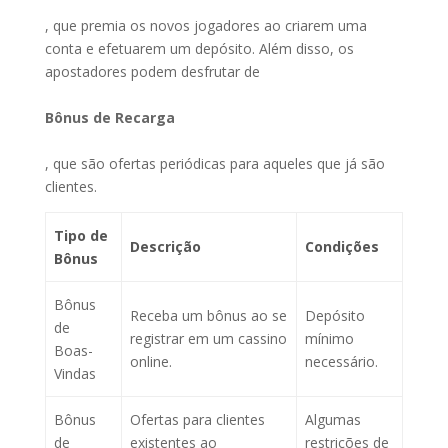
, que premia os novos jogadores ao criarem uma
conta e efetuarem um depósito. Além disso, os
apostadores podem desfrutar de
Bônus de Recarga
, que são ofertas periódicas para aqueles que já são
clientes.
Tipo de
Descrição
Condições
Bônus
Bônus
Receba um bônus ao se
Depósito
de
registrar em um cassino
mínimo
Boas-
online.
necessário.
Vindas
Bônus
Ofertas para clientes
Algumas
de
existentes ao
restrições de