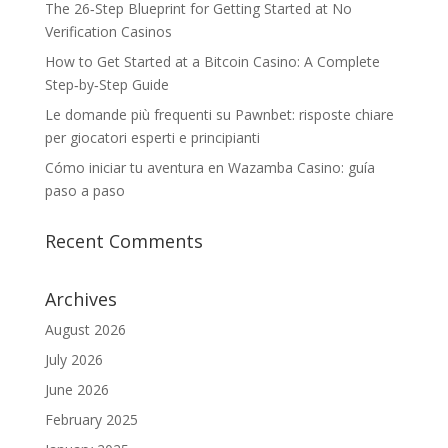
The 26‑Step Blueprint for Getting Started at No
Verification Casinos
How to Get Started at a Bitcoin Casino: A Complete
Step‑by‑Step Guide
Le domande più frequenti su Pawnbet: risposte chiare
per giocatori esperti e principianti
Cómo iniciar tu aventura en Wazamba Casino: guía
paso a paso
Recent Comments
Archives
August 2026
July 2026
June 2026
February 2025