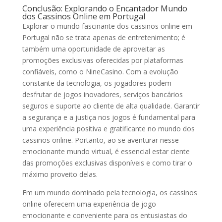
Conclusão: Explorando o Encantador Mundo
dos Cassinos Online em Portugal
Explorar o mundo fascinante dos cassinos online em
Portugal não se trata apenas de entretenimento; é
também uma oportunidade de aproveitar as
promoções exclusivas oferecidas por plataformas
confiáveis, como o NineCasino. Com a evolução
constante da tecnologia, os jogadores podem
desfrutar de jogos inovadores, serviços bancários
seguros e suporte ao cliente de alta qualidade. Garantir
a segurança e a justiça nos jogos é fundamental para
uma experiência positiva e gratificante no mundo dos
cassinos online. Portanto, ao se aventurar nesse
emocionante mundo virtual, é essencial estar ciente
das promoções exclusivas disponíveis e como tirar o
máximo proveito delas.
Em um mundo dominado pela tecnologia, os cassinos
online oferecem uma experiência de jogo
emocionante e conveniente para os entusiastas do