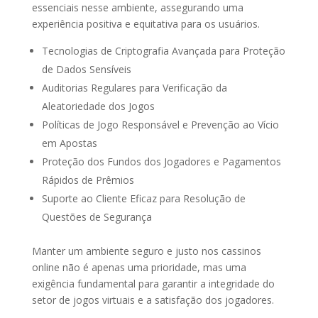
essenciais nesse ambiente, assegurando uma
experiência positiva e equitativa para os usuários.
Tecnologias de Criptografia Avançada para Proteção
de Dados Sensíveis
Auditorias Regulares para Verificação da
Aleatoriedade dos Jogos
Políticas de Jogo Responsável e Prevenção ao Vício
em Apostas
Proteção dos Fundos dos Jogadores e Pagamentos
Rápidos de Prêmios
Suporte ao Cliente Eficaz para Resolução de
Questões de Segurança
Manter um ambiente seguro e justo nos cassinos
online não é apenas uma prioridade, mas uma
exigência fundamental para garantir a integridade do
setor de jogos virtuais e a satisfação dos jogadores.