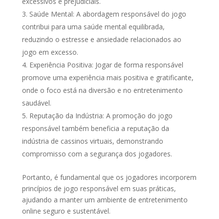
excessivos e prejudiciais.
Saúde Mental: A abordagem responsável do jogo
contribui para uma saúde mental equilibrada,
reduzindo o estresse e ansiedade relacionados ao
jogo em excesso.
Experiência Positiva: Jogar de forma responsável
promove uma experiência mais positiva e gratificante,
onde o foco está na diversão e no entretenimento
saudável.
Reputação da Indústria: A promoção do jogo
responsável também beneficia a reputação da
indústria de cassinos virtuais, demonstrando
compromisso com a segurança dos jogadores.
Portanto, é fundamental que os jogadores incorporem
princípios de jogo responsável em suas práticas,
ajudando a manter um ambiente de entretenimento
online seguro e sustentável.