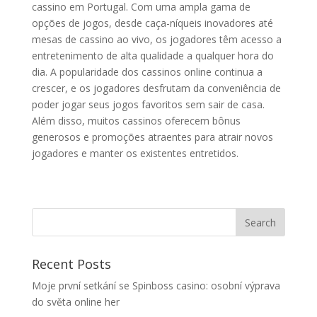
cassino em Portugal. Com uma ampla gama de
opções de jogos, desde caça-níqueis inovadores até
mesas de cassino ao vivo, os jogadores têm acesso a
entretenimento de alta qualidade a qualquer hora do
dia. A popularidade dos cassinos online continua a
crescer, e os jogadores desfrutam da conveniência de
poder jogar seus jogos favoritos sem sair de casa.
Além disso, muitos cassinos oferecem bônus
generosos e promoções atraentes para atrair novos
jogadores e manter os existentes entretidos.
Recent Posts
Moje první setkání se Spinboss casino: osobní výprava
do světa online her