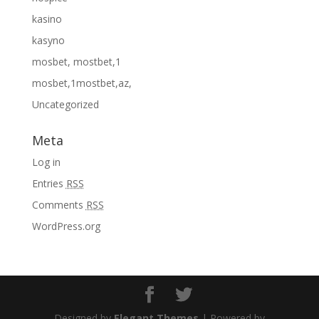
kasino
kasyno
mosbet, mostbet,1
mosbet,1mostbet,az,
Uncategorized
Meta
Log in
Entries
RSS
Comments
RSS
WordPress.org
Designed by
Elegant Themes
| Powered by