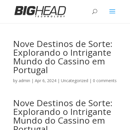
Nove Destinos de Sorte:
Explorando o Intrigante
Mundo do Cassino em
Portugal
by
admin
|
Apr 6, 2024
|
Uncategorized
|
0 comments
Nove Destinos de Sorte:
Explorando o Intrigante
Mundo do Cassino em
Portugal