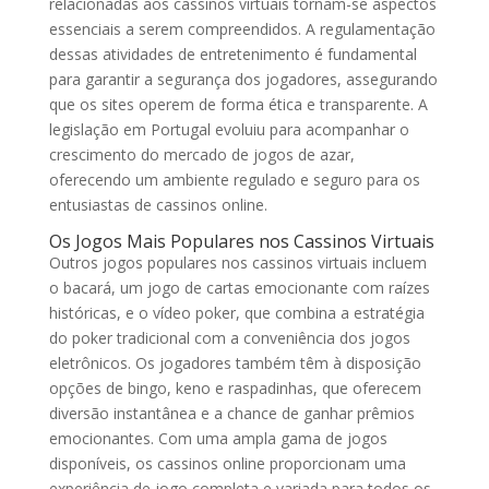
relacionadas aos cassinos virtuais tornam-se aspectos
essenciais a serem compreendidos. A regulamentação
dessas atividades de entretenimento é fundamental
para garantir a segurança dos jogadores, assegurando
que os sites operem de forma ética e transparente. A
legislação em Portugal evoluiu para acompanhar o
crescimento do mercado de jogos de azar,
oferecendo um ambiente regulado e seguro para os
entusiastas de cassinos online.
Os Jogos Mais Populares nos Cassinos Virtuais
Outros jogos populares nos cassinos virtuais incluem
o bacará, um jogo de cartas emocionante com raízes
históricas, e o vídeo poker, que combina a estratégia
do poker tradicional com a conveniência dos jogos
eletrônicos. Os jogadores também têm à disposição
opções de bingo, keno e raspadinhas, que oferecem
diversão instantânea e a chance de ganhar prêmios
emocionantes. Com uma ampla gama de jogos
disponíveis, os cassinos online proporcionam uma
experiência de jogo completa e variada para todos os