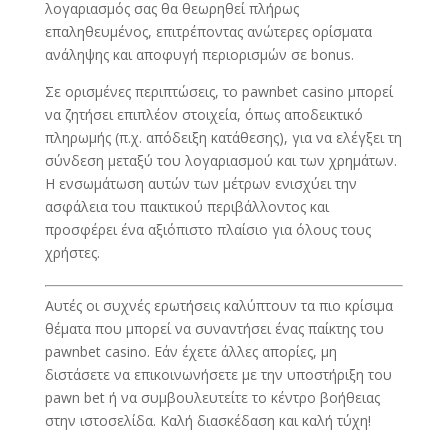
λογαριασμός σας θα θεωρηθεί πλήρως
επαληθευμένος, επιτρέποντας ανώτερες ορίσματα
ανάληψης και αποφυγή περιορισμών σε bonus.
Σε ορισμένες περιπτώσεις, το pawnbet casino μπορεί
να ζητήσει επιπλέον στοιχεία, όπως αποδεικτικό
πληρωμής (π.χ. απόδειξη κατάθεσης), για να ελέγξει τη
σύνδεση μεταξύ του λογαριασμού και των χρημάτων.
Η ενσωμάτωση αυτών των μέτρων ενισχύει την
ασφάλεια του παικτικού περιβάλλοντος και
προσφέρει ένα αξιόπιστο πλαίσιο για όλους τους
χρήστες.
Αυτές οι συχνές ερωτήσεις καλύπτουν τα πιο κρίσιμα
θέματα που μπορεί να συναντήσει ένας παίκτης του
pawnbet casino. Εάν έχετε άλλες απορίες, μη
διστάσετε να επικοινωνήσετε με την υποστήριξη του
pawn bet ή να συμβουλευτείτε το κέντρο βοήθειας
στην ιστοσελίδα. Καλή διασκέδαση και καλή τύχη!