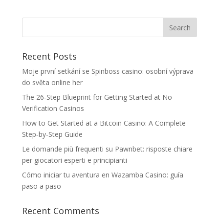
Recent Posts
Moje první setkání se Spinboss casino: osobní výprava
do světa online her
The 26‑Step Blueprint for Getting Started at No
Verification Casinos
How to Get Started at a Bitcoin Casino: A Complete
Step‑by‑Step Guide
Le domande più frequenti su Pawnbet: risposte chiare
per giocatori esperti e principianti
Cómo iniciar tu aventura en Wazamba Casino: guía
paso a paso
Recent Comments