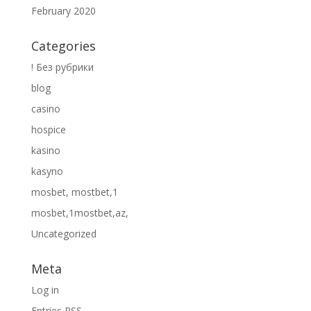
February 2020
Categories
! Без рубрики
blog
casino
hospice
kasino
kasyno
mosbet, mostbet,1
mosbet,1mostbet,az,
Uncategorized
Meta
Log in
Entries
RSS