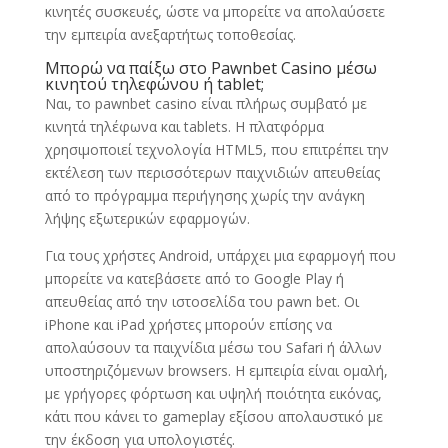
κινητές συσκευές, ώστε να μπορείτε να απολαύσετε
την εμπειρία ανεξαρτήτως τοποθεσίας.
Μπορώ να παίξω στο Pawnbet Casino μέσω
κινητού τηλεφώνου ή tablet;
Ναι, το pawnbet casino είναι πλήρως συμβατό με
κινητά τηλέφωνα και tablets. Η πλατφόρμα
χρησιμοποιεί τεχνολογία HTML5, που επιτρέπει την
εκτέλεση των περισσότερων παιχνιδιών απευθείας
από το πρόγραμμα περιήγησης χωρίς την ανάγκη
λήψης εξωτερικών εφαρμογών.
Για τους χρήστες Android, υπάρχει μια εφαρμογή που
μπορείτε να κατεβάσετε από το Google Play ή
απευθείας από την ιστοσελίδα του pawn bet. Οι
iPhone και iPad χρήστες μπορούν επίσης να
απολαύσουν τα παιχνίδια μέσω του Safari ή άλλων
υποστηριζόμενων browsers. Η εμπειρία είναι ομαλή,
με γρήγορες φόρτωση και υψηλή ποιότητα εικόνας,
κάτι που κάνει το gameplay εξίσου απολαυστικό με
την έκδοση για υπολογιστές.