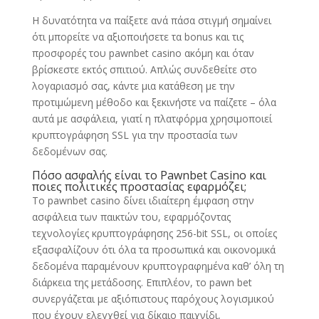
Η δυνατότητα να παίξετε ανά πάσα στιγμή σημαίνει
ότι μπορείτε να αξιοποιήσετε τα bonus και τις
προσφορές του pawnbet casino ακόμη και όταν
βρίσκεστε εκτός σπιτιού. Απλώς συνδεθείτε στο
λογαριασμό σας, κάντε μια κατάθεση με την
προτιμώμενη μέθοδο και ξεκινήστε να παίζετε – όλα
αυτά με ασφάλεια, γιατί η πλατφόρμα χρησιμοποιεί
κρυπτογράφηση SSL για την προστασία των
δεδομένων σας.
Πόσο ασφαλής είναι το Pawnbet Casino και
ποιες πολιτικές προστασίας εφαρμόζει;
Το pawnbet casino δίνει ιδιαίτερη έμφαση στην
ασφάλεια των παικτών του, εφαρμόζοντας
τεχνολογίες κρυπτογράφησης 256-bit SSL, οι οποίες
εξασφαλίζουν ότι όλα τα προσωπικά και οικονομικά
δεδομένα παραμένουν κρυπτογραφημένα καθ’ όλη τη
διάρκεια της μετάδοσης. Επιπλέον, το pawn bet
συνεργάζεται με αξιόπιστους παρόχους λογισμικού
που έχουν ελεγχθεί για δίκαιο παιχνίδι,