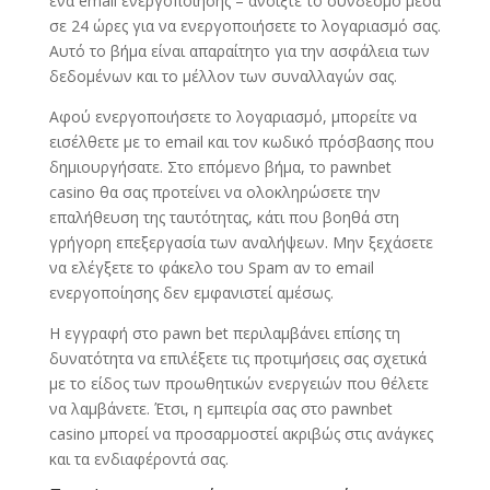
ένα email ενεργοποίησης – ανοίξτε το σύνδεσμο μέσα
σε 24 ώρες για να ενεργοποιήσετε το λογαριασμό σας.
Αυτό το βήμα είναι απαραίτητο για την ασφάλεια των
δεδομένων και το μέλλον των συναλλαγών σας.
Αφού ενεργοποιήσετε το λογαριασμό, μπορείτε να
εισέλθετε με το email και τον κωδικό πρόσβασης που
δημιουργήσατε. Στο επόμενο βήμα, το pawnbet
casino θα σας προτείνει να ολοκληρώσετε την
επαλήθευση της ταυτότητας, κάτι που βοηθά στη
γρήγορη επεξεργασία των αναλήψεων. Μην ξεχάσετε
να ελέγξετε το φάκελο του Spam αν το email
ενεργοποίησης δεν εμφανιστεί αμέσως.
Η εγγραφή στο pawn bet περιλαμβάνει επίσης τη
δυνατότητα να επιλέξετε τις προτιμήσεις σας σχετικά
με το είδος των προωθητικών ενεργειών που θέλετε
να λαμβάνετε. Έτσι, η εμπειρία σας στο pawnbet
casino μπορεί να προσαρμοστεί ακριβώς στις ανάγκες
και τα ενδιαφέροντά σας.