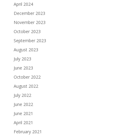
April 2024
December 2023
November 2023
October 2023
September 2023
August 2023
July 2023
June 2023
October 2022
August 2022
July 2022
June 2022
June 2021
April 2021
February 2021