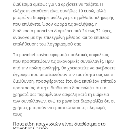
διαθέσιμα αμέσως για να αρχίσετε να παίζετε. Η
ελάχιστη κατάθεση είναι συνήθως 10 ευρώ, αλλά
μπορεί να διαφέρει ανάλογα με τη μέθοδο πληρωμής
που επιλέγετε. Όσον αφορά τις αναλήψεις, η
διαδικασία μπορεί να διαρκέσει από 24 έως 72 ώρες,
ανάλογα με την επιλεγμένη μέθοδο και το επίπεδο
επαλήθευσης του λογαριασμού σας.
Το pawnbet casino εφαρμόζει πολιτικές ασφαλείας
που προστατεύουν τις οικονομικές συναλλαγές. Πριν
από την πρώτη ανάληψη, θα χρειαστείτε να ανεβάσετε
έγγραφα που αποδεικνύουν την ταυτότητά σας και τη
διεύθυνση, προσφέροντας έτσι ένα επιπλέον επίπεδο
προστασίας. Αυτή η διαδικασία διασφαλίζει ότι τα
χρήματά σας παραμένουν ασφαλή κατά τη διάρκεια
των συναλλαγών, ενώ το pawn bet διασφαλίζει ότι οι
χρήστες μπορούν να εμπιστεύονται τις πληρωμές
τους.
Ποια είδη παιχνιδιών είναι διαθέσιμα στο
Pawnbet Casino;