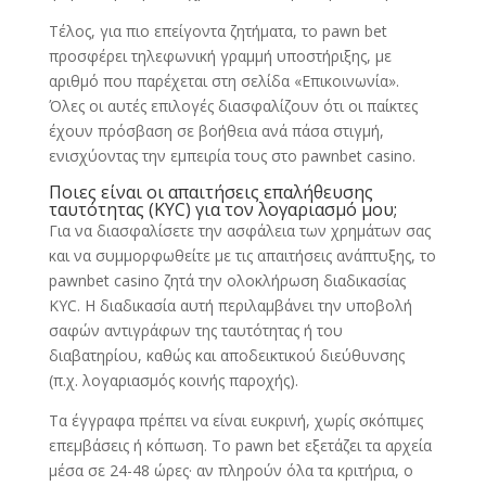
Τέλος, για πιο επείγοντα ζητήματα, το pawn bet
προσφέρει τηλεφωνική γραμμή υποστήριξης, με
αριθμό που παρέχεται στη σελίδα «Επικοινωνία».
Όλες οι αυτές επιλογές διασφαλίζουν ότι οι παίκτες
έχουν πρόσβαση σε βοήθεια ανά πάσα στιγμή,
ενισχύοντας την εμπειρία τους στο pawnbet casino.
Ποιες είναι οι απαιτήσεις επαλήθευσης
ταυτότητας (KYC) για τον λογαριασμό μου;
Για να διασφαλίσετε την ασφάλεια των χρημάτων σας
και να συμμορφωθείτε με τις απαιτήσεις ανάπτυξης, το
pawnbet casino ζητά την ολοκλήρωση διαδικασίας
KYC. Η διαδικασία αυτή περιλαμβάνει την υποβολή
σαφών αντιγράφων της ταυτότητας ή του
διαβατηρίου, καθώς και αποδεικτικού διεύθυνσης
(π.χ. λογαριασμός κοινής παροχής).
Τα έγγραφα πρέπει να είναι ευκρινή, χωρίς σκόπιμες
επεμβάσεις ή κόπωση. Το pawn bet εξετάζει τα αρχεία
μέσα σε 24-48 ώρες· αν πληρούν όλα τα κριτήρια, ο