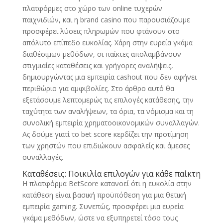
πλατφόρμες στο χώρο των online τυχερών
παιχνιδιών, και η brand casino που παρουσιάζουμε
προσφέρει λύσεις πληρωμών που φτάνουν στο
απόλυτο επίπεδο ευκολίας. Χάρη στην ευρεία γκάμα
διαθέσιμων μεθόδων, οι παίκτες απολαμβάνουν
στιγμιαίες καταθέσεις και γρήγορες αναλήψεις,
δημιουργώντας μια εμπειρία cashout που δεν αφήνει
περιθώριο για αμφιβολίες. Στο άρθρο αυτό θα
εξετάσουμε λεπτομερώς τις επιλογές κατάθεσης, την
ταχύτητα των αναλήψεων, τα όρια, τα νόμισμα και τη
συνολική εμπειρία χρηματοοικονομικών συναλλαγών.
Ας δούμε γιατί το bet score κερδίζει την προτίμηση
των χρηστών που επιδιώκουν ασφαλείς και άμεσες
συναλλαγές.
Καταθέσεις: Ποικιλία επιλογών για κάθε παίκτη
Η πλατφόρμα BetScore κατανοεί ότι η ευκολία στην
κατάθεση είναι βασική προϋπόθεση για μια θετική
εμπειρία gaming. Συνεπώς, προσφέρει μια ευρεία
γκάμα μεθόδων, ώστε να εξυπηρετεί τόσο τους