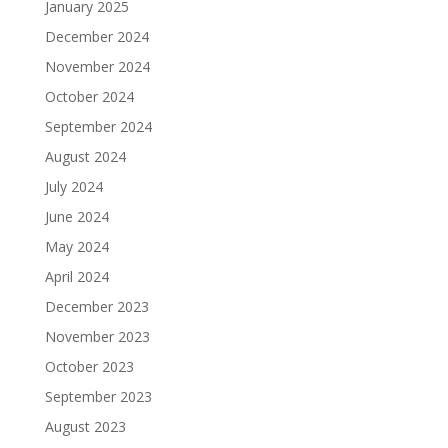
January 2025
December 2024
November 2024
October 2024
September 2024
August 2024
July 2024
June 2024
May 2024
April 2024
December 2023
November 2023
October 2023
September 2023
August 2023