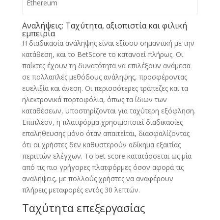
Ethereum
Αναλήψεις: Ταχύτητα, αξιοπιστία και φιλική
εμπειρία
Η διαδικασία ανάληψης είναι εξίσου σημαντική με την
κατάθεση, και το BetScore το κατανοεί πλήρως. Οι
παίκτες έχουν τη δυνατότητα να επιλέξουν ανάμεσα
σε πολλαπλές μεθόδους ανάληψης, προσφέροντας
ευελιξία και άνεση. Οι περισσότερες τράπεζες και τα
ηλεκτρονικά πορτοφόλια, όπως τα ίδιων των
καταθέσεων, υποστηρίζονται για ταχύτερη εξόφληση.
Επιπλέον, η πλατφόρμα χρησιμοποιεί διαδικασίες
επαλήθευσης μόνο όταν απαιτείται, διασφαλίζοντας
ότι οι χρήστες δεν καθυστερούν αδίκημα εξαιτίας
περιττών ελέγχων. Το bet score κατατάσσεται ως μία
από τις πιο γρήγορες πλατφόρμες όσον αφορά τις
αναλήψεις, με πολλούς χρήστες να αναφέρουν
πλήρεις μεταφορές εντός 30 λεπτών.
Ταχύτητα επεξεργασίας