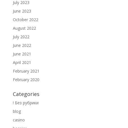
July 2023
June 2023
October 2022
August 2022
July 2022
June 2022
June 2021
April 2021
February 2021
February 2020
Categories
! Без рубрики
blog
casino