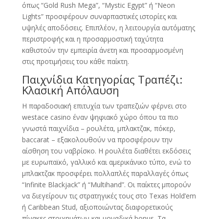
όπως “Gold Rush Mega”, “Mystic Egypt” ή “Neon
Lights” προσφέρουν συναρπαστικές ιστορίες και
υψηλές αποδόσεις. Επιπλέον, η λειτουργία αυτόματης
περιστροφής και η προσαρμοστική ταχύτητα
καθιστούν την εμπειρία άνετη και προσαρμοσμένη
στις προτιμήσεις του κάθε παίκτη.
Παιχνίδια Κατηγορίας Τραπέζι:
Κλασική Απόλαυση
Η παραδοσιακή επιτυχία των τραπεζιών φέρνει στο
westace casino έναν ψηφιακό χώρο όπου τα πιο
γνωστά παιχνίδια – ρουλέτα, μπλακτζακ, πόκερ,
baccarat – εξακολουθούν να προσφέρουν την
αίσθηση του ναβρίσκο. Η ρουλέτα διαθέτει εκδόσεις
με ευρωπαϊκό, γαλλικό και αμερικάνικο τύπο, ενώ το
μπλακτζακ προσφέρει πολλαπλές παραλλαγές όπως
“Infinite Blackjack” ή “Multihand”. Οι παίκτες μπορούν
να διεγείρουν τις στρατηγικές τους στο Texas Hold’em
ή Caribbean Stud, αξιοποιώντας διαφορετικούς
πίνακες στοιχημάτων και μοναδικά bonus. Τα