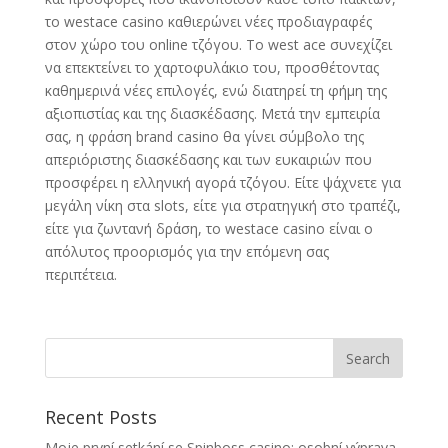
το westace casino καθιερώνει νέες προδιαγραφές
στον χώρο του online τζόγου. Το west ace συνεχίζει
να επεκτείνει το χαρτοφυλάκιο του, προσθέτοντας
καθημερινά νέες επιλογές, ενώ διατηρεί τη φήμη της
αξιοπιστίας και της διασκέδασης. Μετά την εμπειρία
σας, η φράση brand casino θα γίνει σύμβολο της
απεριόριστης διασκέδασης και των ευκαιριών που
προσφέρει η ελληνική αγορά τζόγου. Είτε ψάχνετε για
μεγάλη νίκη στα slots, είτε για στρατηγική στο τραπέζι,
είτε για ζωντανή δράση, το westace casino είναι ο
απόλυτος προορισμός για την επόμενη σας
περιπέτεια.
Recent Posts
Moje první setkání se Spinboss casino: osobní výprava