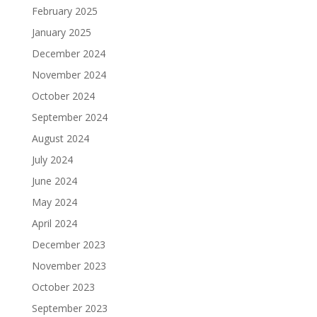
February 2025
January 2025
December 2024
November 2024
October 2024
September 2024
August 2024
July 2024
June 2024
May 2024
April 2024
December 2023
November 2023
October 2023
September 2023