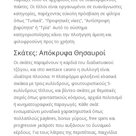
παίκτες. Οι τίτλοι είναι οργανωμένοι σε ευανάγνωστες
κατηγορίες, παρέχοντας εύκολη πρόσβαση σε φίλτρα
όπως “Τυπικά”, “Προφητικές νίκες”, “Αντίστροφη
βαρύτητα” ή “Τρία”. Αυτό το σύστημα
κατηγοριοποίησης κάνει την πλοήγηση άμεση και
φιλοφροσύνη προς το χρήστη.
Σκάτες: Απόκρυφα Θησαυροί
Οι σκάτες παραμένουν η καρδιά του διαδικτυακού
τζόγου, και στο westace casino η συλλογή είναι
ιδιαίτερα πλούσια. Η πλατφόρμα φιλοξενεί κλασικά
σικάκια με τρεις κυλίνδρους, φουτουριστικούς 5-
κυλίνδρους τίτλους, και βίντεο-σκάτες με θεματικές
σειρές όπως φανταστικούς κόσμους, αρχαία πολιτισμό
ή κινηματογραφικές παραγωγές. Κάθε σκάτ
ενσωματώνει μοναδικά χαρακτηριστικά όπως
πολλαπλούς paylines, bonus γύρους, free spins και
progressive jackpots που αυξάνουν το δυναμικό
κέρδους. Για τους λάτρεις της περιπέτειας, παιχνίδια