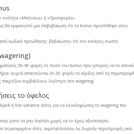
nus
ην ενότητα «Μπόνους» ή «Προσφορές».
ως θα εμφανιστεί μια επιβεβαίωση ότι το bonus προστέθηκε στον
απαιτεί κωδικό προώθησης· βεβαιώσου ότι τον εισάγεις σωστά.
wagering)
ματίσεις 30‑40 φορές το ποσό του bonus πριν μπορείς να το αποσύ
ήρια: συχνά απαιτούνται 20‑30 φορές το κέρδος από τις περιστροφέ
ες παιχνίδια συμβάλλουν λιγότερο στο wagering.
ήσεις το όφελος
ckjack ή low‑variance slots) για να ολοκληρώσεις το wagering πιο
us ώστε να μην ληστέει χωρίς να το έχεις αξιοποιήσει.
 σε συγκεκριμένα slots, εκμεταλλεύσου τις δωρεάν περιστροφές εκεί.