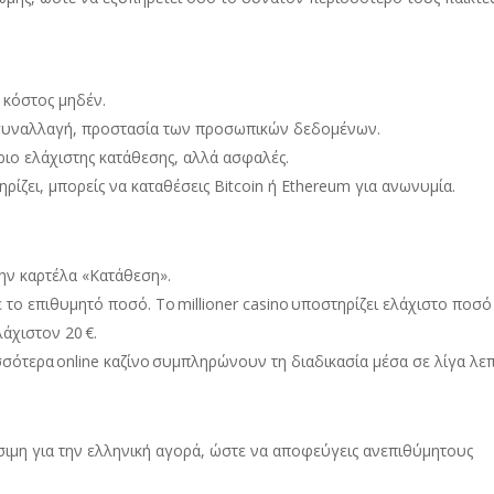
, κόστος μηδέν.
ορη συναλλαγή, προστασία των προσωπικών δεδομένων.
ιο ελάχιστης κατάθεσης, αλλά ασφαλές.
ηρίζει, μπορείς να καταθέσεις Bitcoin ή Ethereum για ανωνυμία.
ην καρτέλα «Κατάθεση».
 το επιθυμητό ποσό. Το millioner casino υποστηρίζει ελάχιστο ποσό
άχιστον 20 €.
σότερα online καζίνο συμπληρώνουν τη διαδικασία μέσα σε λίγα λεπ
έσιμη για την ελληνική αγορά, ώστε να αποφεύγεις ανεπιθύμητους