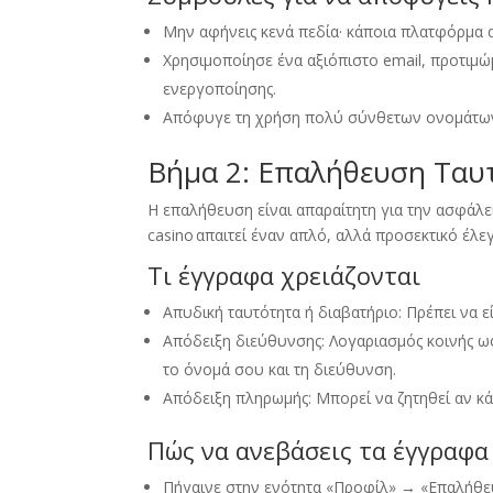
Μην αφήνεις κενά πεδία· κάποια πλατφόρμα α
Χρησιμοποίησε ένα αξιόπιστο email, προτιμώ
ενεργοποίησης.
Απόφυγε τη χρήση πολύ σύνθετων ονομάτων 
Βήμα 2: Επαλήθευση Ταυ
Η επαλήθευση είναι απαραίτητη για την ασφάλεια
casino απαιτεί έναν απλό, αλλά προσεκτικό έλε
Τι έγγραφα χρειάζονται
Απυδική ταυτότητα ή διαβατήριο: Πρέπει να ε
Απόδειξη διεύθυνσης: Λογαριασμός κοινής ωφ
το όνομά σου και τη διεύθυνση.
Απόδειξη πληρωμής: Μπορεί να ζητηθεί αν κάν
Πώς να ανεβάσεις τα έγγραφα
Πήγαινε στην ενότητα «Προφίλ» → «Επαλήθε