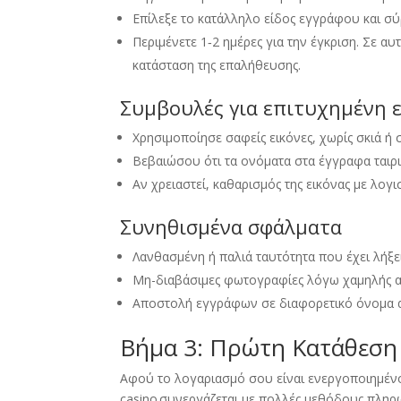
Επίλεξε το κατάλληλο είδος εγγράφου και σύ
Περιμένετε 1‑2 ημέρες για την έγκριση. Σε αυ
κατάσταση της επαλήθευσης.
Συμβουλές για επιτυχημένη 
Χρησιμοποίησε σαφείς εικόνες, χωρίς σκιά 
Βεβαιώσου ότι τα ονόματα στα έγγραφα ταιρ
Αν χρειαστεί, καθαρισμός της εικόνας με λογι
Συνηθισμένα σφάλματα
Λανθασμένη ή παλιά ταυτότητα που έχει λήξει
Μη-διαβάσιμες φωτογραφίες λόγω χαμηλής 
Αποστολή εγγράφων σε διαφορετικό όνομα α
Βήμα 3: Πρώτη Κατάθεση
Αφού το λογαριασμό σου είναι ενεργοποιημένο,
casino συνεργάζεται με πολλές μεθόδους πληρ