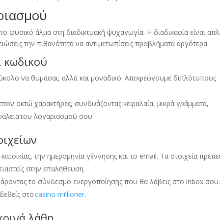
αριασμού
ώτο φυσικό άλμα στη διαδικτυακή ψυχαγωγία. Η διαδικασία είναι απλ
ιώσεις την πιθανότητα να αντιμετωπίσεις προβλήματα αργότερα.
ι κωδικού
εύκολο να θυμάσαι, αλλά και μοναδικό. Αποφεύγουμε διπλότυπους
τον οκτώ χαρακτήρες, συνδυάζοντας κεφαλαία, μικρά γράμματα,
φάλεια του λογαριασμού σου.
οιχείων
τοικίας, την ημερομηνία γέννησης και το email. Τα στοιχεία πρέπε
ειαστείς στην επαλήθευση.
κάροντας το σύνδεσμο ενεργοποίησης που θα λάβεις στο inbox σου
νδεθείς στο
casino millioner
.
κοινά λάθη